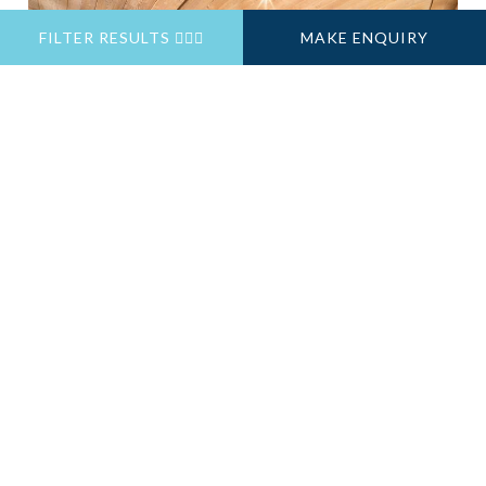
FILTER RESULTS
MAKE ENQUIRY
Previous
Next
NO 2 ASPEN HOUSE
Val d'Isere, France
SLEEPS 4-6
Catered