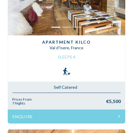
APARTMENT KILCO
Val d'Isere, France
SLEEPS 4
Self Catered
Prices From
€5,500
7 Nights
ENQUIRE