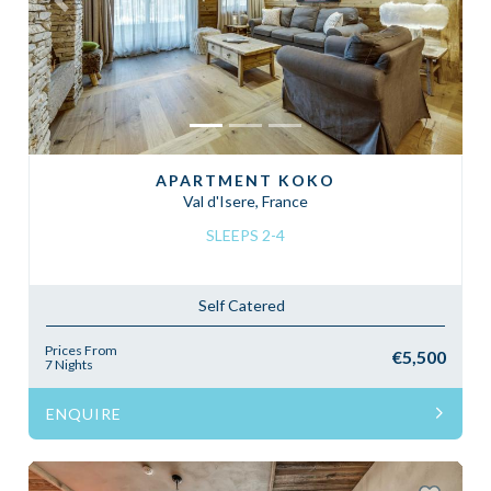
Previous
Next
APARTMENT KOKO
Val d'Isere, France
SLEEPS 2-4
Self Catered
Prices From
€5,500
7 Nights
ENQUIRE