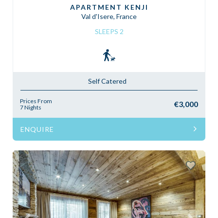
APARTMENT KENJI
Val d'Isere, France
SLEEPS 2
Self Catered
Prices From
€3,000
7 Nights
ENQUIRE