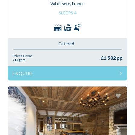
Val d'Isere, France
SLEEPS 4
Catered
Prices From
£1,582 pp
7 Nights
ENQUIRE
Previous
Next