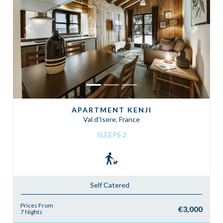
Previous
Next
APARTMENT KENJI
Val d'Isere, France
SLEEPS 2
Self Catered
Prices From
€3,000
7 Nights