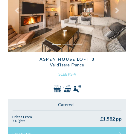
Previous
Next
ASPEN HOUSE LOFT 3
Val d'Isere, France
SLEEPS 4
Catered
Prices From
£1,582 pp
7 Nights