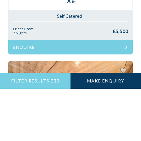
Self Catered
Prices From
€5,500
7 Nights
ENQUIRE
FILTER RESULTS
MAKE ENQUIRY
Previous
Next