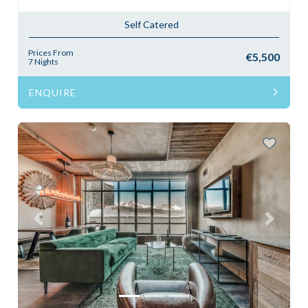
Self Catered
Prices From
€5,500
7 Nights
ENQUIRE
Previous
Next