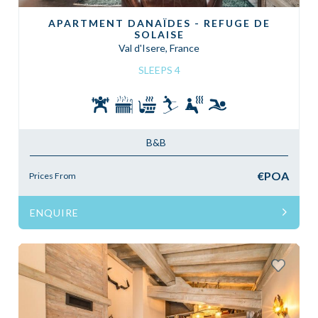
APARTMENT DANAÏDES - REFUGE DE
SOLAISE
Val d'Isere, France
SLEEPS 4
B&B
€POA
Prices From
ENQUIRE